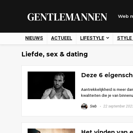
Web m
NIEUWS
ACTUEEL
LIFESTYLE
STYLE
Liefde, sex & dating
Deze 6 eigensch
Aantrekkelijkheid is meer da
kwaliteiten die je van binnenu
Sieb
22 september 202
Het vinden van e