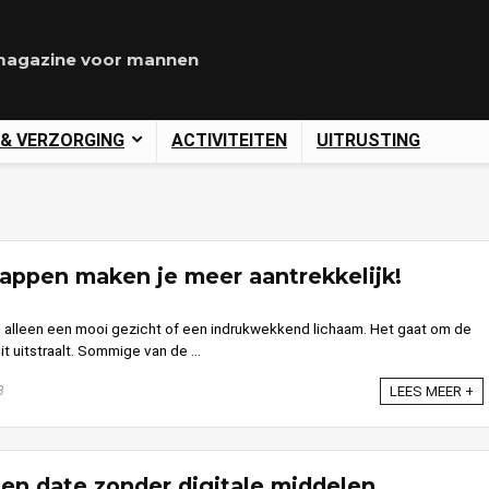
agazine voor mannen
 & VERZORGING
ACTIVITEITEN
UITRUSTING
appen maken je meer aantrekkelijk!
n alleen een mooi gezicht of een indrukwekkend lichaam. Het gaat om de
it uitstraalt. Sommige van de ...
3
LEES MEER +
en date zonder digitale middelen