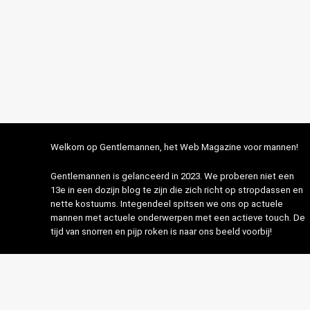
Welkom op Gentlemannen, het Web Magazine voor mannen!
Gentlemannen is gelanceerd in 2023. We proberen niet een
13e in een dozijn blog te zijn die zich richt op stropdassen en
nette kostuums. Integendeel spitsen we ons op actuele
mannen met actuele onderwerpen met een actieve touch. De
tijd van snorren en pijp roken is naar ons beeld voorbij!
Op onze website maken we gebruik van affiliate links. Dit zijn
links naar artikelen of producten die je vervolgens kunt
aanschaffen. Hiervoor ontvangen wij een kleine commissie,
terwijl voor jou de aanschafprijs hetzelfde blijft als wanneer je