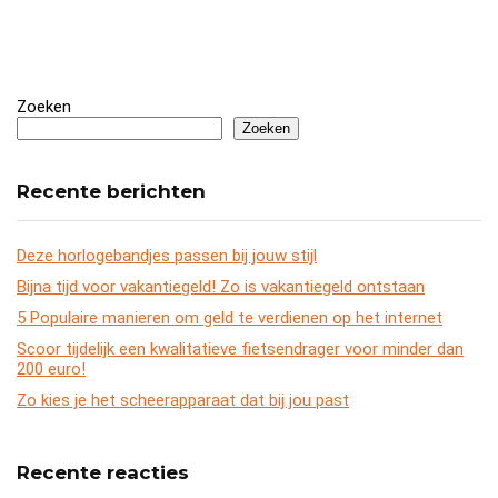
Zoeken
Zoeken
Recente berichten
Deze horlogebandjes passen bij jouw stijl
Bijna tijd voor vakantiegeld! Zo is vakantiegeld ontstaan
5 Populaire manieren om geld te verdienen op het internet
Scoor tijdelijk een kwalitatieve fietsendrager voor minder dan
200 euro!
Zo kies je het scheerapparaat dat bij jou past
Recente reacties