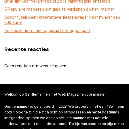
Bijna tijd voor vakantiegeld! Zo is vakantiegeld ontstaan
5 Populaire manieren om geld te verdienen op het internet
Scoor tijdelijk een kwalitatieve fietsendrager voor minder dan
200 euro!
Zo kies je het scheerapparaat dat bij jou past
Recente reacties
Geen reacties om weer te geven.
Welkom op Gentlemannen, het Web Magazine voor mannen!
Gentlemannen is gelanceerd in 2023. We proberen niet een 13e in een
dozijn blog te zijn die zich richt op stropdassen en nette kostuums.
Integendeel spitsen we ons op actuele mannen met actuele
onderwerpen met een actieve touch. De tijd van snorren en pijp roken