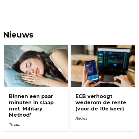
Nieuws
Binnen een paar
ECB verhoogt
minuten in slaap
wederom de rente
met ‘Military
(voor de 10e keer)
Method’
Nieuws
Trends