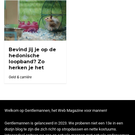
Bevind jij je op de
hedonische
loopband? Zo
herken je het
Geld & carriére
Welkom op Gentlemannen, het Web Magazine voor mannen!
Gentlemannen is gelanceerd in 2023. We proberen niet een 13e in een
dozijn blog te zijn die zich richt op stropdassen en nette kostuums.