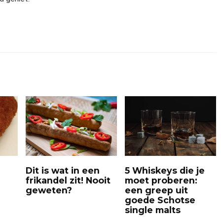
Dit is wat in een
5 Whiskeys die je
frikandel zit! Nooit
moet proberen:
geweten?
een greep uit
goede Schotse
single malts